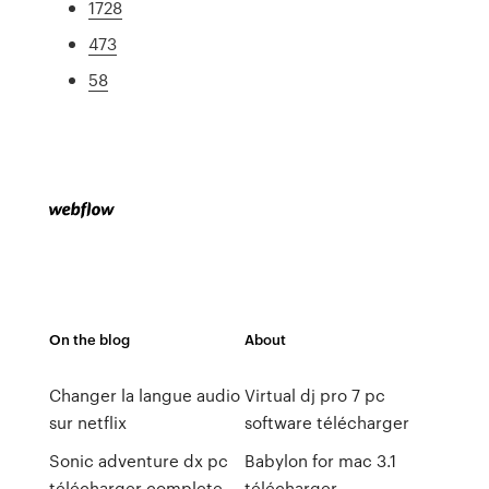
1728
473
58
On the blog
About
Changer la langue audio
Virtual dj pro 7 pc
sur netflix
software télécharger
Sonic adventure dx pc
Babylon for mac 3.1
télécharger complete
télécharger